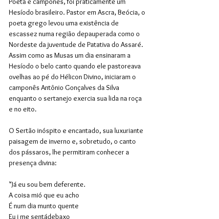
Poeta e camponês, foi praticamente um 
Hesíodo brasileiro. Pastor em Ascra, Beócia, o 
poeta grego levou uma existência de 
escassez numa região depauperada como o 
Nordeste da juventude de Patativa do Assaré. 
Assim como as Musas um dia ensinaram a 
Hesíodo o belo canto quando ele pastoreava 
ovelhas ao pé do Hélicon Divino, iniciaram o 
camponês Antônio Gonçalves da Silva 
enquanto o sertanejo exercia sua lida na roça 
e no eito.
O Sertão inóspito e encantado, sua luxuriante 
paisagem de inverno e, sobretudo, o canto 
dos pássaros, lhe permitiram conhecer a 
presença divina:
"Já eu sou bem deferente.
A coisa mió que eu acho
É num dia munto quente
Eu i me sentádebaxo