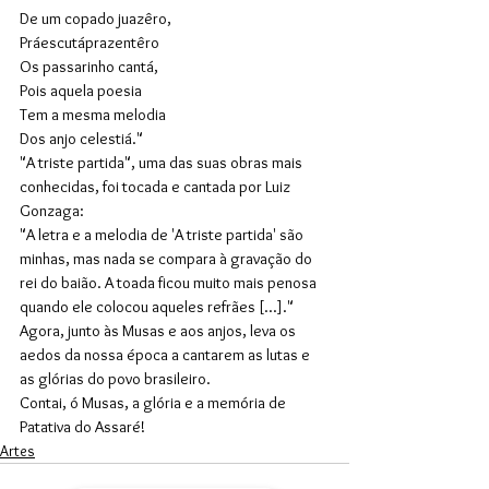
De um copado juazêro, 
Práescutáprazentêro 
Os passarinho cantá,
Pois aquela poesia
Tem a mesma melodia
Dos anjo celestiá."
"A triste partida", uma das suas obras mais 
conhecidas, foi tocada e cantada por Luiz 
Gonzaga:
"A letra e a melodia de 'A triste partida' são 
minhas, mas nada se compara à gravação do 
rei do baião. A toada ficou muito mais penosa 
quando ele colocou aqueles refrães [...]."
Agora, junto às Musas e aos anjos, leva os 
aedos da nossa época a cantarem as lutas e 
as glórias do povo brasileiro. 
Contai, ó Musas, a glória e a memória de 
Patativa do Assaré!
Artes