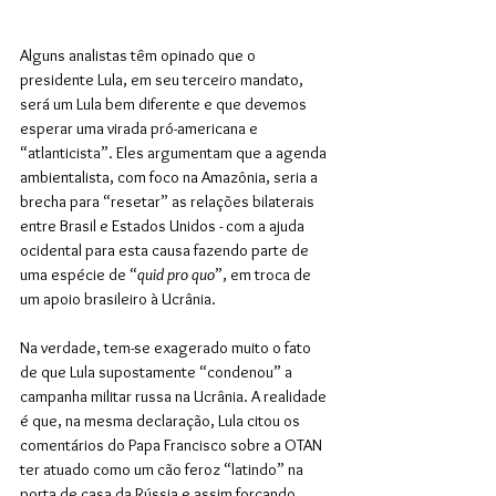
Alguns analistas têm opinado que o 
presidente Lula, em seu terceiro mandato, 
será um Lula bem diferente e que devemos 
esperar uma virada pró-americana e 
“atlanticista”. Eles argumentam que a agenda 
ambientalista, com foco na Amazônia, seria a 
brecha para “resetar” as relações bilaterais 
entre Brasil e Estados Unidos - com a ajuda 
ocidental para esta causa fazendo parte de 
uma espécie de “
quid pro quo
”, em troca de 
um apoio brasileiro à Ucrânia.
Na verdade, tem-se exagerado muito o fato 
de que Lula supostamente “condenou” a 
campanha militar russa na Ucrânia. A realidade 
é que, na mesma declaração, Lula citou os 
comentários do Papa Francisco sobre a OTAN 
ter atuado como um cão feroz “latindo” na 
porta de casa da Rússia e assim forçando 