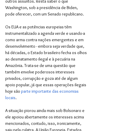
outros assuntos. Resta saber o que 
Washington, sob a presidência de Biden, 
pode oferecer, com um Senado republicano. 
Os EUA e as potências europeias têm 
instrumentalizado a agenda verde e usando-a 
como arma contra nações emergentes e em 
desenvolvimento - embora seja verdade que, 
há décadas, o Estado brasileiro fecha os olhos 
ao desmatamento ilegal e à pecuária na 
Amazônia. Trata-se de uma questão que 
também envolve poderosos interesses 
privados, corrupção e goza até de algum 
apoio popular, já que essas operações ilegais 
hoje são 
parte importante das economias 
locais
.
A situação piorou ainda mais sob Bolsonaro e 
ele apoiou abertamente os interesses acima 
mencionados, contudo, isso, ironicamente, 
saiu pela culatra. A União Europeia, Estados 