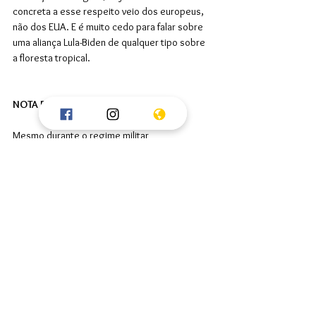
concreta a esse respeito veio dos europeus, 
não dos EUA. E é muito cedo para falar sobre 
uma aliança Lula-Biden de qualquer tipo sobre 
a floresta tropical.
NOTA DA FRENTE SOL DA PÁTRIA:
Mesmo durante o regime militar 
anticomunista, na década de 1970, o Brasil 
adotou, sob o comando do general Ernesto 
Geisel, uma política externa baseada no 
chamado “pragmatismo ecumênico 
responsável”. Isso deve ser mantido. Pode-se 
argumentar que esse, com algumas 
variações, tem sido o tema principal da 
sinfonia do Itamaraty - apenas 
temporariamente interrompida pelo 
ocidentalismo
 radical de Bolsonaro, sempre 
ansioso para fazer concessões (não 