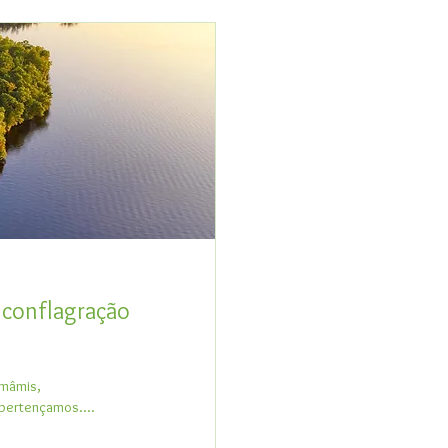
 conflagração
omâmis,
 pertençamos....