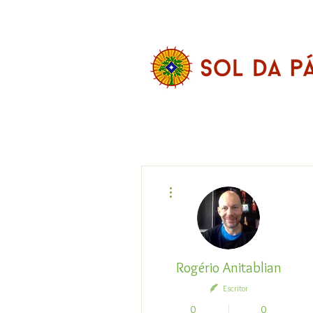
Mais ações
Rogério Anitablian
Escritor
0
0