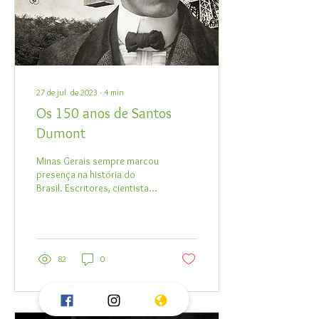
27 de jul. de 2023
∙
4
min
Os 150 anos de Santos
Dumont
Minas Gerais sempre marcou
presença na história do
Brasil. Escritores, cientistas,
artistas, músicos, filósofos,
cineastas... existe uma...
82
0