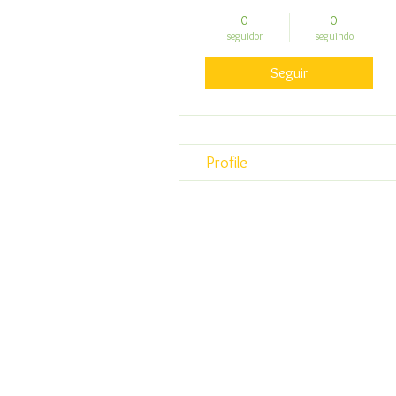
0
0
seguidor
seguindo
Seguir
Profile