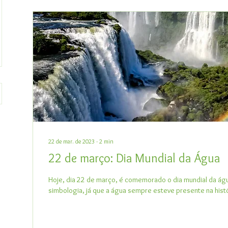
22 de mar. de 2023
∙
2
min
22 de março: Dia Mundial da Água
Hoje, dia 22 de março, é comemorado o dia mundial da ág
simbologia, já que a água sempre esteve presente na histó