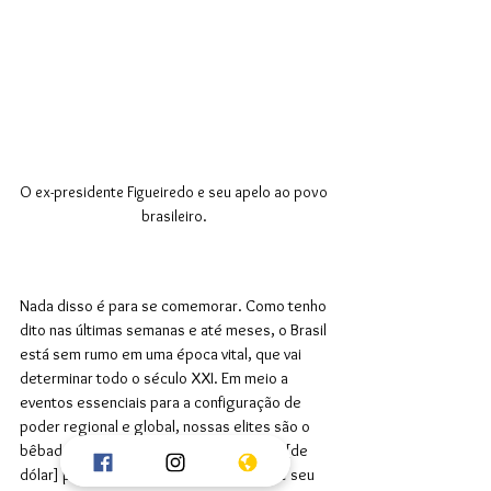
O ex-presidente Figueiredo e seu apelo ao povo 
brasileiro. 
Nada disso é para se comemorar. Como tenho 
dito nas últimas semanas e até meses, o Brasil 
está sem rumo em uma época vital, que vai 
determinar todo o século XXI. Em meio a 
eventos essenciais para a configuração de 
poder regional e global, nossas elites são o 
bêbado da praça mendigando centavos [de 
dólar] para comprar mais pinga. Tem até seu 