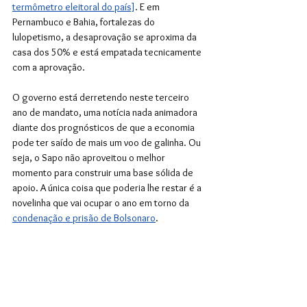
termômetro eleitoral do país]
. E em 
Pernambuco e Bahia, fortalezas do 
lulopetismo, a desaprovação se aproxima da 
casa dos 50% e está empatada tecnicamente 
com a aprovação. 
O governo está derretendo neste terceiro 
ano de mandato, uma notícia nada animadora 
diante dos prognósticos de que a economia 
pode ter saído de mais um voo de galinha. Ou 
seja, o Sapo não aproveitou o melhor 
momento para construir uma base sólida de 
apoio. A única coisa que poderia lhe restar é a 
novelinha que vai ocupar o ano em torno da 
condenação e prisão de Bolsonaro
. 