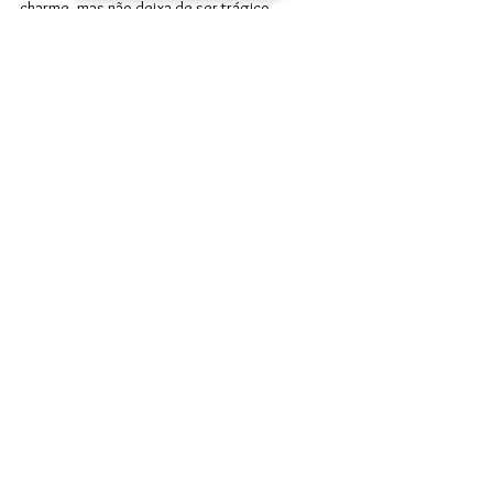
charme, mas não deixa de ser trágico.
Brasil
PT
Lula
Política
Economia
Ver tudo
Posts recentes