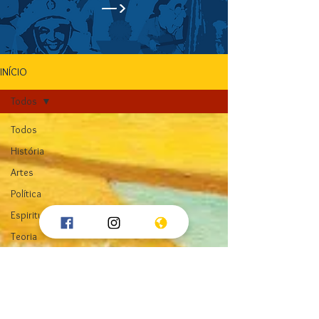
—>
INÍCIO
Todos
Todos
História
Artes
Política
Espiritualidade
Teoria
Economia
Cultura
Geopolítica