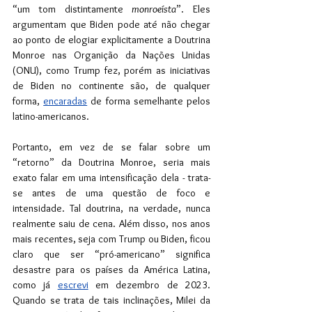
“um tom distintamente 
monroeísta
”. Eles 
argumentam que Biden pode até não chegar 
ao ponto de elogiar explicitamente a Doutrina 
Monroe nas Organição da Nações Unidas 
(ONU), como Trump fez, porém as iniciativas 
de Biden no continente são, de qualquer 
forma, 
encaradas
 de forma semelhante pelos 
latino-americanos.
Portanto, em vez de se falar sobre um 
“retorno” da Doutrina Monroe, seria mais 
exato falar em uma intensificação dela - trata-
se antes de uma questão de foco e 
intensidade.
Tal doutrina, na verdade, nunca 
realmente saiu de cena. Além disso, nos anos 
mais recentes, seja com Trump ou Biden, ficou 
claro que ser “pró-americano” significa 
desastre para os países da América Latina, 
como já 
escrevi
 em dezembro de 2023. 
Quando se trata de tais inclinações, Milei da 