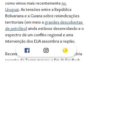
como vimos mais recentemente 
no 
Uruguai
. As tensões entre a República 
Bolivariana e a Guiana sobre reivindicações 
territoriais (em meio a 
grandes descobertas 
de petróleo
) ainda estãose desenrolando e o 
espectro de um conflito regional e uma 
intervenção dos EUA assombra a região.
Recentemente, 
escrevi
 sobre como a vitória 
recente de Trump marcou o fim da Era Bush-
Clinton de mais de três décadas e sobre como 
esse desenrolar pode ser, no geral, uma boa 
notícia para o planeta, considerando-se o 
histórico. Argumentei que a presidência 
anterior de Trump, de 2017-2021, não foi 
páreo para os anos Bush-Clinton em termos de 
destruição de estados-nação, 
cumplicidade 
com genocídio
 e belicismo. No entanto, 
merante apontar esse fato, para fins de 
comparação, não equivale a sugerir que Trump 