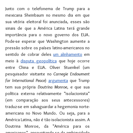
Junto com o telefonema de Trump para a 
mexicana Sheinbaum no mesmo dia em que 
sua vitória eleitoral foi anunciada, esses são 
sinais de que a América Latina terá grande 
importância para o novo governo dos EUA. 
Pode-se esperar que Washington aumente a 
pressão sobre os países latino-americanos no 
sentido de cobrar deles 
um alinhamento
 em 
meio à 
disputa geopolítica
 que hoje ocorre 
entre China e EUA. Oliver Stuenkel (um 
pesquisador visitante no 
Carnegie Endowment 
for International Peace
) 
argumenta
 que Trump 
tem sua própria 
Doutrina Monroe
, e que sua 
política externa relativamente "isolacionista" 
(em comparação aos seus antecessores) 
traduz-se em salvaguardar a hegemonia norte-
americana no Novo Mundo. Ou seja, para a 
América Latina, não é tão isolacionista assim. A 
Doutrina Monroe, da "América para os 
americanos", aproveitando-se da ambiguidade 