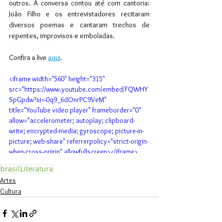
outros. A conversa contou até com cantoria: 
João Filho e os entrevistadores recitaram 
diversos poemas e cantaram trechos de 
repentes, improvisos e emboladas. 
Confira a live 
aqui
.
<iframe width="560" height="315" 
src="https://www.youtube.com/embed/FQWHY
SpGpdw?si=-0q9_6dOnrPC9VeM" 
title="YouTube video player" frameborder="0" 
allow="accelerometer; autoplay; clipboard-
write; encrypted-media; gyroscope; picture-in-
picture; web-share" referrerpolicy="strict-origin-
when-cross-origin" allowfullscreen></iframe>
brasil
Literatura
Artes
Cultura