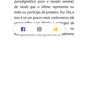
paradigmático para o mundo sensível, 
de modo que o último representa ou 
imita ou participa do primeiro. Por fim, e 
isso é só um pouco mais controverso, ele 
compartilha com Platão o princípio de 
que a eterna complexidade ou 
multiplicidade não pode ser o extremo 
último. Isso é, deve haver um primeiro 
princípio de tudo que é absolutamente 
simples e permanece em algum tipo de 
relação causal com o complexo que 
corresponde à verdade eterna. 
[tradução nossa] [5]
Se considerarmos a questão da imortalidade 
da alma, é possível partir de um argumento 
similar — lembrando que, tanto para Platão 
quanto para Plotino, 
o homem não é o seu 
corpo; o destino do homem transcende 
essa dimensão corporal e é superior a 
qualquer estado em que a alma se encontre 