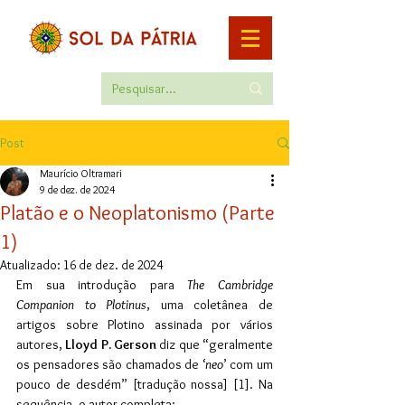
Post
Maurício Oltramari
9 de dez. de 2024
Platão e o Neoplatonismo (Parte
1)
Atualizado:
16 de dez. de 2024
Em sua introdução para 
The Cambridge 
Companion to Plotinus
, uma coletânea de 
artigos sobre Plotino assinada por vários 
autores, 
Lloyd P. Gerson
 diz que “geralmente 
os pensadores são chamados de ‘
neo
’ com um 
pouco de desdém” [tradução nossa] [1]. Na 
sequência, o autor completa: 