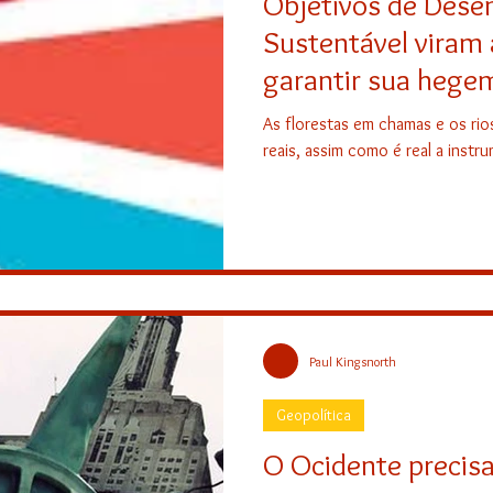
Objetivos de Dese
Sustentável viram
garantir sua hege
As florestas em chamas e os rio
reais, assim como é real a inst
Paul Kingsnorth
Geopolítica
O Ocidente precis