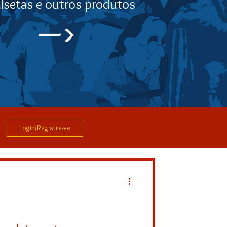
isetas e outros produtos
—>
Login/Registre-se