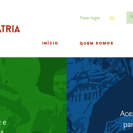
Fazer login
INÍCIO
QUEM SOMOS
Aces
 e
par
es