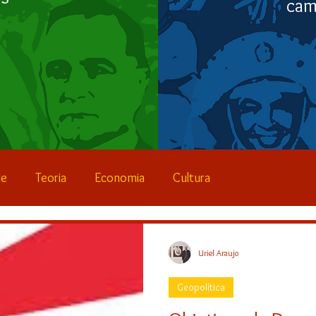
cam
de
Teoria
Economia
Cultura
Educação
Lives
Uriel Araujo
Geopolítica