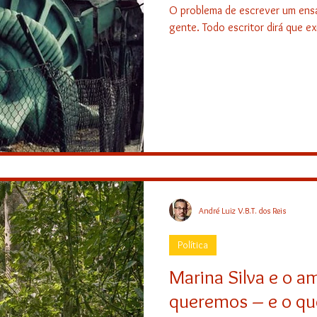
O problema de escrever um ensa
gente. Todo escritor dirá que exi
André Luiz V.B.T. dos Reis
Política
Marina Silva e o a
queremos – e o q