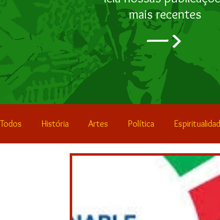
mais recentes
—>
Todos
História
Artes
Política
Espiritualida
Geopolítica
Esporte
Resenhas
Notícias