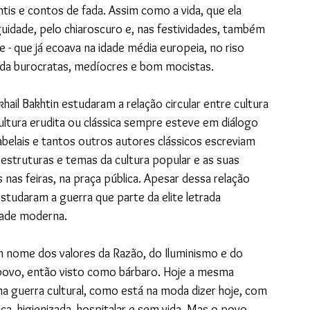
tis e contos de fada. Assim como a vida, que ela 
uidade, pelo chiaroscuro e, nas festividades, também 
 - que já ecoava na idade média europeia, no riso 
oda burocratas, medíocres e bom mocistas.
ail Bakhtin estudaram a relação circular entre cultura 
ltura erudita ou clássica sempre esteve em diálogo 
belais e tantos outros autores clássicos escreviam 
estruturas e temas da cultura popular e as suas 
nas feiras, na praça pública. Apesar dessa relação 
tudaram a guerra que parte da elite letrada 
idade moderna.
em nome dos valores da Razão, do Iluminismo e do 
o povo, então visto como bárbaro. Hoje a mesma 
a guerra cultural, como está na moda dizer hoje, com 
ca, higienizada, hospitalar e sem vida. Mas o povo 