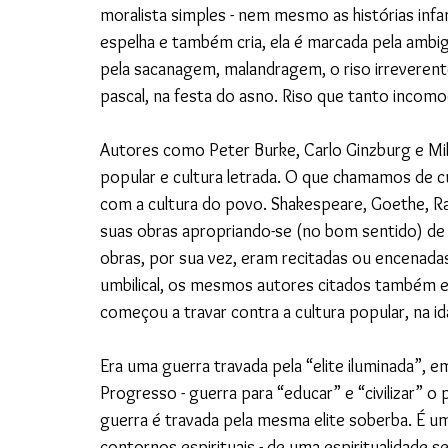
moralista simples - nem mesmo as histórias infan
espelha e também cria, ela é marcada pela ambig
pela sacanagem, malandragem, o riso irreverente
pascal, na festa do asno. Riso que tanto incom
Autores como Peter Burke, Carlo Ginzburg e Mikh
popular e cultura letrada. O que chamamos de cu
com a cultura do povo. Shakespeare, Goethe, Ra
suas obras apropriando-se (no bom sentido) de 
obras, por sua vez, eram recitadas ou encenadas 
umbilical, os mesmos autores citados também es
começou a travar contra a cultura popular, na 
Era uma guerra travada pela “elite iluminada”, 
Progresso - guerra para “educar” e “civilizar” 
guerra é travada pela mesma elite soberba. É um
contornos espirituais - de uma espiritualidade se