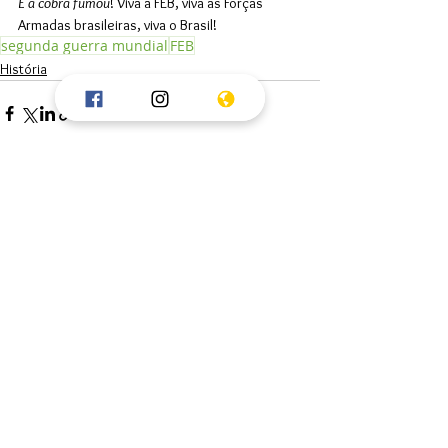
E a cobra fumou
! Viva a FEB, viva as Forças 
Armadas brasileiras, viva o Brasil!
segunda guerra mundial
FEB
História
Ver tudo
Posts recentes