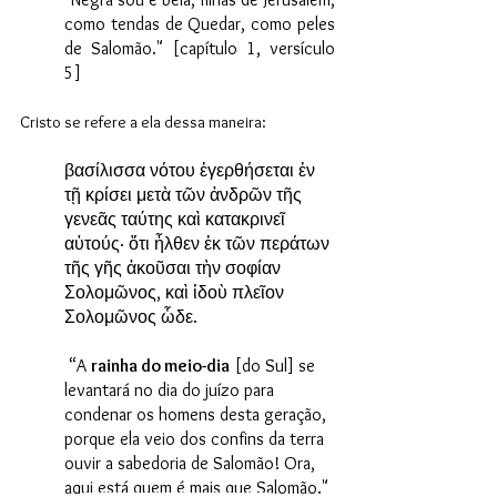
como tendas de Quedar, como peles 
de Salomão." [capítulo 1, versículo 
5]
Cristo se refere a ela dessa maneira:
βασίλισσα νότου ἐγερθήσεται ἐν 
τῇ κρίσει μετὰ τῶν ἀνδρῶν τῆς 
γενεᾶς ταύτης καὶ κατακρινεῖ 
αὐτούς· ὅτι ἦλθεν ἐκ τῶν περάτων 
τῆς γῆς ἀκοῦσαι τὴν σοφίαν 
Σολομῶνος, καὶ ἰδοὺ πλεῖον 
Σολομῶνος ὧδε.
 “A 
rainha do meio-dia
 [do Sul] se 
levantará no dia do juízo para 
condenar os homens desta geração, 
porque ela veio dos confins da terra 
ouvir a sabedoria de Salomão! Ora, 
aqui está quem é mais que Salomão."