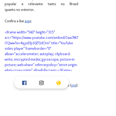
popular e relevante tanto no Brasil 
quanto no exterior.
Confira a 
live
aqu
i.
<iframe width="560" height="315" 
src="https://www.youtube.com/embed/Cwa7M7
iTQww?si=4qjoEfp10ZTJdCtm" title="YouTube 
video player" frameborder="0" 
allow="accelerometer; autoplay; clipboard-
write; encrypted-media; gyroscope; picture-in-
picture; web-share" referrerpolicy="strict-origin-
when-cross-origin" allowfullscreen></iframe>
Contribua com nosso trabalho (
pix
):