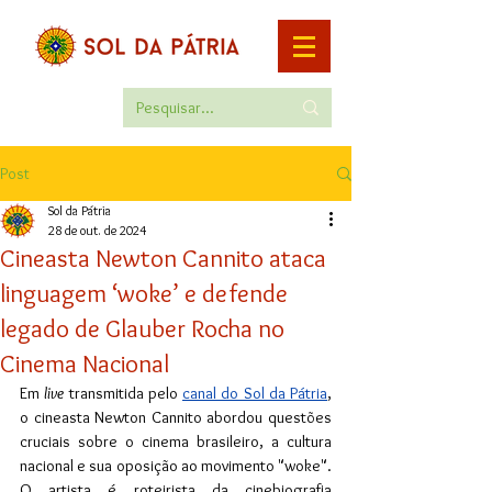
Post
Sol da Pátria
28 de out. de 2024
Cineasta Newton Cannito ataca
linguagem ‘woke’ e defende
legado de Glauber Rocha no
Cinema Nacional
Em 
live
 transmitida pelo 
canal do Sol da Pátria
, 
o cineasta Newton Cannito abordou questões 
cruciais sobre o cinema brasileiro, a cultura 
nacional e sua oposição ao movimento "woke".  
O artista é roteirista da cinebiografia 