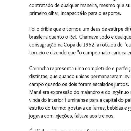
contratado de qualquer maneira, mesmo que sua 
primeiro olhar, incapacitá-lo para o esporte. 
Foi o drible que o tornou um deus de estirpe di
brasileira quanto o Rei.  Chamava todo e qualque
consagração na Copa de 1962, a rotulou de ''c
torneio e dizendo que ''o campeonato carioca era 
Garrincha representa uma completude e perfeiçã
distintas, que quando unidas permaneceram invic
campo quando os dois foram escalados juntos.
Mané era expressão do malandro e do ingênuo no b
vinda do interior fluminense para a capital do p
estrito do termo: gostava de farras, bebidas e 
jogava com injeções, faltava aos treinos. 