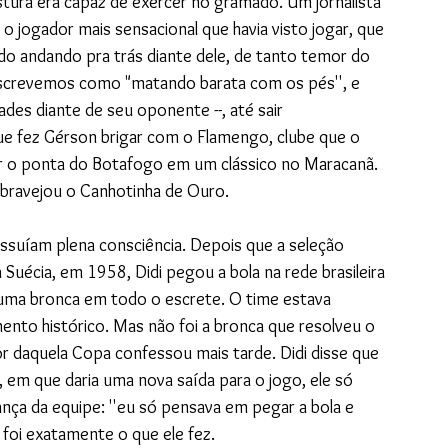
mistura era capaz de exercer no gramado. Um jornalista 
 o jogador mais sensacional que havia visto jogar, que 
o andando pra trás diante dele, de tanto temor do 
 descrevemos como "matando barata com os pés'', e 
es diante de seu oponente --, até sair 
 fez Gérson brigar com o Flamengo, clube que o 
ar o ponta do Botafogo em um clássico no Maracanã. 
sbravejou o Canhotinha de Ouro.
ssuíam plena consciência. Depois que a seleção 
 Suécia, em 1958, Didi pegou a bola na rede brasileira 
 uma bronca em todo o escrete. O time estava 
ento histórico. Mas não foi a bronca que resolveu o 
 daquela Copa confessou mais tarde. Didi disse que 
 em que daria uma nova saída para o jogo, ele só 
ança da equipe: ''eu só pensava em pegar a bola e 
, foi exatamente o que ele fez. 