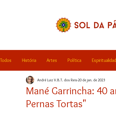
Todos
História
Artes
Política
Espiritualida
André Luiz V.B.T. dos Reis
20 de jan. de 2023
Esporte
Resenhas
Notícias
Educação
Mané Garrincha: 40 
Pernas Tortas"