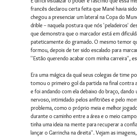
É difícil visualizar o poder e fascínio que essa 
francês declarou certa feita que Mané havia sido
chegou a presenciar um lateral na Copa do Mund
drible -- naquela postura que nós 'peladeiros'
que demonstra que o marcador está em dificuldad
pateticamente do gramado. O mesmo temor que
formou, depois de ter sido escalado para marc
''Estão querendo acabar com minha carreira'', e
Era uma mágica da qual seus colegas de time po
tomou o primeiro gol da partida na final contra a
e foi andando com ela debaixo do braço, dando
nervoso, intimidado pelos anfitriões e pelo mom
problema, como o próprio meia e melhor jogador
durante o caminho entre a área e o meio campo,
tinha uma ideia na mente para recuperar a confi
lançar o Garrincha na direita''. Vejam as imagens