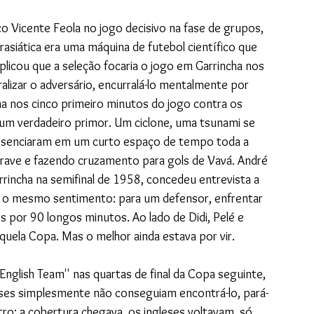
ico Vicente Feola no jogo decisivo na fase de grupos, 
rasiática era uma máquina de futebol científico que 
xplicou que a seleção focaria o jogo em Garrincha nos 
alizar o adversário, encurralá-lo mentalmente por 
ha nos cinco primeiro minutos do jogo contra os 
 um verdadeiro primor. Um ciclone, uma tsunami se 
resenciaram em um curto espaço de tempo toda a 
 trave e fazendo cruzamento para gols de Vavá. André 
rincha na semifinal de 1958, concedeu entrevista a 
o o mesmo sentimento: para um defensor, enfrentar 
s por 90 longos minutos. Ao lado de Didi, Pelé e 
aquela Copa. Mas o melhor ainda estava por vir.
glish Team'' nas quartas de final da Copa seguinte, 
eses simplesmente não conseguiam encontrá-lo, pará-
outro; a cobertura chegava, os ingleses voltavam, só 