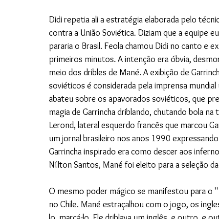
Didi repetia ali a estratégia elaborada pelo técn
contra a União Soviética. Diziam que a equipe eu
pararia o Brasil. Feola chamou Didi no canto e e
primeiros minutos. A intenção era óbvia, desmor
meio dos dribles de Mané. A exibição de Garrinc
soviéticos é considerada pela imprensa mundial
abateu sobre os apavorados soviéticos, que p
magia de Garrincha driblando, chutando bola na
Lerond, lateral esquerdo francês que marcou Gar
um jornal brasileiro nos anos 1990 expressand
Garrincha inspirado era como descer aos inferno
Nílton Santos, Mané foi eleito para a seleção d
O mesmo poder mágico se manifestou para o ''En
no Chile. Mané estraçalhou com o jogo, os ingl
lo, marcá-lo. Ele driblava um inglês, e outro, e 