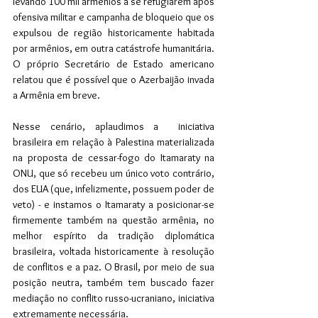
levando 100 mil armênios a se refugiarem após 
ofensiva militar e campanha de bloqueio que os 
expulsou de região historicamente habitada 
por armênios, em outra catástrofe humanitária. 
O próprio Secretário de Estado americano 
relatou que é possível que o Azerbaijão invada 
a Armênia em breve.
Nesse cenário, aplaudimos a  iniciativa 
brasileira em relação à Palestina materializada 
na proposta de cessar-fogo do Itamaraty na 
ONU, que só recebeu um único voto contrário, 
dos EUA (que, infelizmente, possuem poder de 
veto) - e instamos o Itamaraty a posicionar-se 
firmemente também na questão armênia, no 
melhor espírito da tradição diplomática 
brasileira, voltada historicamente à resolução 
de conflitos e a paz. O Brasil, por meio de sua 
posição neutra, também tem buscado fazer 
mediação no conflito russo-ucraniano, iniciativa 
extremamente necessária.