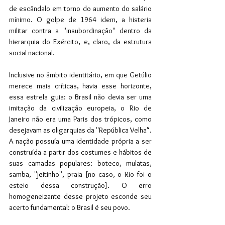
de escândalo em torno do aumento do salário 
mínimo. O golpe de 1964 idem, a histeria 
militar contra a ''insubordinação'' dentro da 
hierarquia do Exército, e, claro, da estrutura 
social nacional. 
Inclusive no âmbito identitário, em que Getúlio 
merece mais críticas, havia esse horizonte, 
essa estrela guia: o Brasil não devia ser uma 
imitação da civilização europeia, o Rio de 
Janeiro não era uma Paris dos trópicos, como 
desejavam as oligarquias da ''República Velha". 
A nação possuía uma identidade própria a ser 
construída a partir dos costumes e hábitos de 
suas camadas populares: boteco, mulatas, 
samba, ''jeitinho'', praia [no caso, o Rio foi o 
esteio dessa construção]. O erro 
homogeneizante desse projeto esconde seu 
acerto fundamental: o Brasil é seu povo.