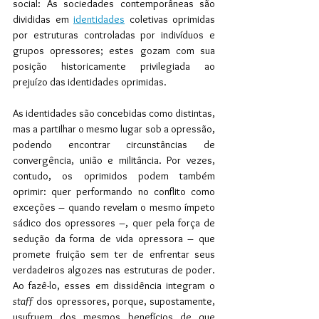
social: As sociedades contemporâneas são 
divididas em 
identidades
 coletivas oprimidas 
por estruturas controladas por indivíduos e 
grupos opressores; estes gozam com sua 
posição historicamente privilegiada ao 
prejuízo das identidades oprimidas.
As identidades são concebidas como distintas, 
mas a partilhar o mesmo lugar sob a opressão, 
podendo encontrar circunstâncias de 
convergência, união e militância. Por vezes, 
contudo, os oprimidos podem também 
oprimir: quer performando no conflito como 
exceções – quando revelam o mesmo ímpeto 
sádico dos opressores –, quer pela força de 
sedução da forma de vida opressora – que 
promete fruição sem ter de enfrentar seus 
verdadeiros algozes nas estruturas de poder. 
Ao fazê-lo, esses em dissidência integram o
staff 
dos opressores, porque, supostamente, 
usufruem dos mesmos benefícios de que 