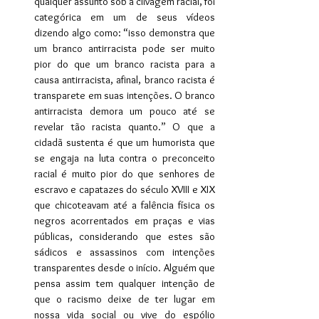
qualquer assunto sob a clivagem racial, foi 
categórica em um de seus vídeos 
dizendo algo como: “isso demonstra que 
um branco antirracista pode ser muito 
pior do que um branco racista para a 
causa antirracista, afinal, branco racista é 
transparete em suas intenções. O branco 
antirracista demora um pouco até se 
revelar tão racista quanto.” O que a 
cidadã sustenta é que um humorista que 
se engaja na luta contra o preconceito 
racial é muito pior do que senhores de 
escravo e capatazes do século XVIII e XIX 
que chicoteavam até a falência física os 
negros acorrentados em praças e vias 
públicas, considerando que estes são 
sádicos e assassinos com intenções 
transparentes desde o início. Alguém que 
pensa assim tem qualquer intenção de 
que o racismo deixe de ter lugar em 
nossa vida social ou vive do espólio 