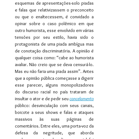
esquemas de apresentações-solo piadas 
e falas que relativizassem o preconceito 
ou que o enaltecessem, é convidado a 
opinar sobre o caso polêmico em que 
outro humorista, esse envolvido em várias 
tensões por seu estilo, havia sido o 
protagonista de uma piada ambígua mas 
de conotação discriminatória. A opinião é 
qualquer coisa como: “cabe ao humorista 
avaliar. Não creio que se deva censurá-lo. 
Mas eu não faria uma piada assim”. Antes 
que a opinião pública começasse a digerir 
esse parecer, alguns monopolizadores 
do discurso racial no país trataram de 
insultar o ator e de pedir seu 
cancelamento
público: desvinculação com seus canais, 
boicote a seus shows e falas e ataques 
massivos às suas páginas de 
comentários. Entre eles, uma porta-voz da 
defesa da negritude, que aborda 