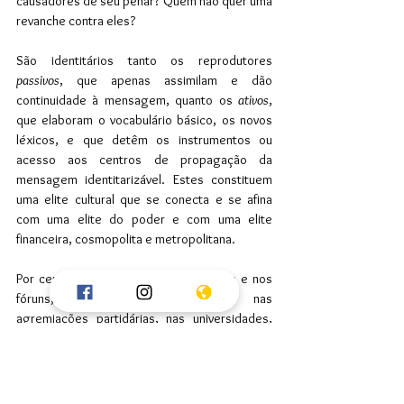
causadores de seu penar? Quem não quer uma 
revanche contra eles?
São identitários tanto os reprodutores 
passivos
, que apenas assimilam e dão 
continuidade à mensagem, quanto os 
ativos
, 
que elaboram o vocabulário básico, os novos 
léxicos, e que detêm os instrumentos ou 
acesso aos centros de propagação da 
mensagem identitarizável. Estes constituem 
uma elite cultural que se conecta e se afina 
com uma elite do poder e com uma elite 
financeira, cosmopolita e metropolitana.
Por certo, há identitários nas comarcas e nos 
fóruns, nas casas legislativas, nas 
agremiações partidárias, nas universidades, 
nos centros de pesquisa (como o IBGE), nos 
bancos do grande oligopólio nacional (como 
Bradesco, Itaú e Santander), nas grandes 
emissoras de televisão (como a Rede Globo), 