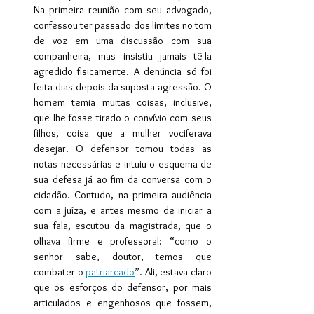
Na primeira reunião com seu advogado, 
confessou ter passado dos limites no tom 
de voz em uma discussão com sua 
companheira, mas insistiu jamais tê-la 
agredido fisicamente. A denúncia só foi 
feita dias depois da suposta agressão. O 
homem temia muitas coisas, inclusive, 
que lhe fosse tirado o convívio com seus 
filhos, coisa que a mulher vociferava 
desejar. O defensor tomou todas as 
notas necessárias e intuiu o esquema de 
sua defesa já ao fim da conversa com o 
cidadão. Contudo, na primeira audiência 
com a juíza, e antes mesmo de iniciar a 
sua fala, escutou da magistrada, que o 
olhava firme e professoral: “como o 
senhor sabe, doutor, temos que 
combater o 
patriarcado
”. Ali, estava claro 
que os esforços do defensor, por mais 
articulados e engenhosos que fossem, 