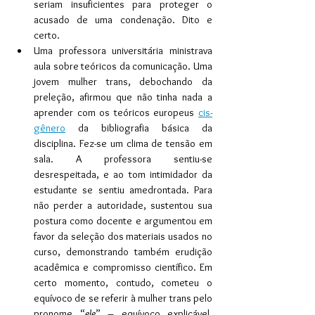
seriam insuficientes para proteger o 
acusado de uma condenação. Dito e 
certo.
Uma professora universitária ministrava 
aula sobre teóricos da comunicação. Uma 
jovem mulher trans, debochando da 
preleção, afirmou que não tinha nada a 
aprender com os teóricos europeus 
cis-
gênero
 da bibliografia básica da 
disciplina. Fez-se um clima de tensão em 
sala. A professora sentiu-se 
desrespeitada, e ao tom intimidador da 
estudante se sentiu amedrontada. Para 
não perder a autoridade, sustentou sua 
postura como docente e argumentou em 
favor da seleção dos materiais usados no 
curso, demonstrando também erudição 
acadêmica e compromisso científico. Em 
certo momento, contudo, cometeu o 
equívoco de se referir à mulher trans pelo 
pronome “
ele
” – equívoco explicável, 