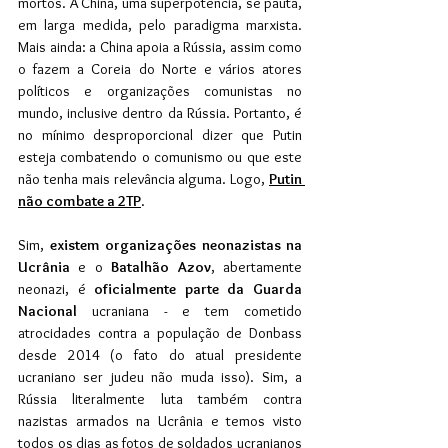
mortos. A China, uma superpotência, se pauta, 
em larga medida, pelo paradigma marxista. 
Mais ainda: a China apoia a Rússia, assim como 
o fazem a Coreia do Norte e vários atores 
políticos e organizações comunistas no 
mundo, inclusive dentro da Rússia. Portanto, é 
no mínimo desproporcional dizer que Putin 
esteja combatendo o comunismo ou que este 
não tenha mais relevância alguma. Logo, 
Putin 
não combate a 2TP
.
Sim, 
existem organizações neonazistas na 
Ucrânia
 e o 
Batalhão Azov
, abertamente 
neonazi, é 
oficialmente parte da Guarda 
Nacional 
ucraniana - e tem cometido 
atrocidades contra a população de Donbass 
desde 2014 (o fato do atual presidente 
ucraniano ser judeu não muda isso). Sim, a 
Rússia literalmente luta também contra 
nazistas armados na Ucrânia e temos visto 
todos os dias as fotos de soldados ucranianos 