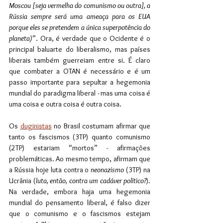
Moscou [seja vermelha do comunismo ou outra], a 
Rússia sempre será uma ameaça para os EUA 
porque eles se pretendem a única superpotência do 
planeta)
”. Ora, é verdade que o Ocidente é o 
principal baluarte do liberalismo, mas países 
liberais também guerreiam entre si. É claro 
que combater a OTAN é necessário e é um 
passo importante para sepultar a hegemonia 
mundial do paradigma liberal - mas uma coisa é 
uma coisa e outra coisa é outra coisa.
Os 
duginistas
 no Brasil costumam afirmar que 
tanto os fascismos (3TP) quanto comunismo 
(2TP) estariam “mortos” - afirmações 
problemáticas. Ao mesmo tempo, afirmam que 
a Rússia hoje luta contra o 
neonazismo
 (3TP) na 
Ucrânia (
luta, então, contra um cadáver político?
). 
Na verdade, embora haja uma hegemonia 
mundial do pensamento liberal, é falso dizer 
que o comunismo e o fascismos estejam 