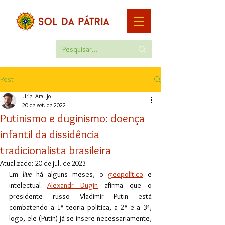
Post
Uriel Araujo
20 de set. de 2022
Putinismo e duginismo: doença
infantil da dissidência
tradicionalista brasileira
Atualizado:
20 de jul. de 2023
Em 
live
 há alguns meses, o 
geopolítico
 e 
intelectual 
Alexandr Dugin
 afirma que o 
presidente russo Vladimir Putin está 
combatendo a 1ª teoria política, a 2ª e a 3ª, 
logo, ele (Putin) já se insere necessariamente, 