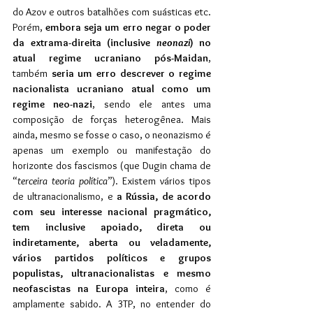
do Azov e outros batalhões com suásticas etc. 
Porém, 
embora seja um erro negar o poder 
da extrama-direita (inclusive 
neonazi
) no 
atual regime ucraniano pós-Maidan
, 
também 
seria um erro descrever o regime 
nacionalista ucraniano atual como um 
regime neo-nazi
, sendo ele antes uma 
composição de forças heterogênea. Mais 
ainda, mesmo se fosse o caso, o neonazismo é 
apenas um exemplo ou manifestação do 
horizonte dos fascismos (que Dugin chama de 
“
terceira teoria política
”). Existem vários tipos 
de ultranacionalismo, e 
a Rússia, de acordo 
com seu interesse nacional pragmático, 
tem inclusive apoiado, direta ou 
indiretamente, aberta ou veladamente, 
vários partidos políticos e grupos 
populistas, ultranacionalistas e mesmo 
neofascistas na Europa inteira
, como é 
amplamente sabido. A 3TP, no entender do 