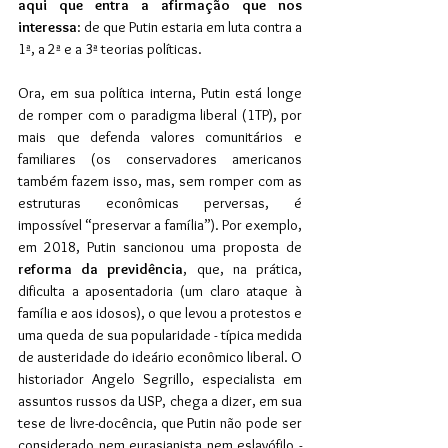
aqui que entra a afirmação que nos 
interessa
: de que Putin estaria em luta contra a 
1ª, a 2ª e a 3ª teorias políticas.
Ora, em sua política interna, Putin está longe 
de romper com o paradigma liberal (1TP), por 
mais que defenda valores comunitários e 
familiares (os conservadores americanos 
também fazem isso, mas, sem romper com as 
estruturas econômicas perversas, é 
impossível “preservar a família”). Por exemplo, 
em 2018, Putin sancionou uma proposta de 
reforma da previdência
, que, na prática, 
dificulta a aposentadoria (um claro ataque à 
família e aos idosos), o que levou a protestos e 
uma queda de sua popularidade - típica medida 
de austeridade do ideário econômico liberal. O 
historiador Angelo Segrillo, especialista em 
assuntos russos da USP, chega a dizer, em sua 
tese de livre-docência, que Putin não pode ser 
considerado nem eurasianista nem eslavófilo - 