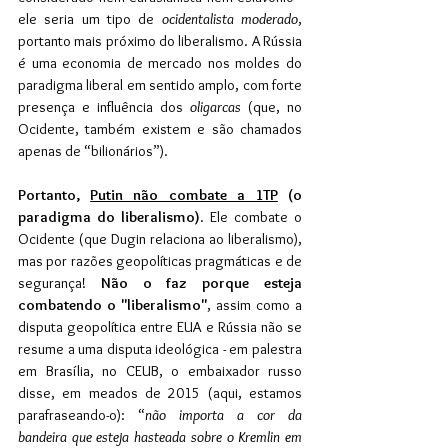
ele seria um tipo de 
ocidentalista moderado
, 
portanto mais próximo do liberalismo. A Rússia 
é uma economia de mercado nos moldes do 
paradigma liberal em sentido amplo, com forte 
presença e influência dos 
oligarcas
 (que, no 
Ocidente, também existem e são chamados 
apenas de “bilionários”).
Portanto, 
Putin não combate a 1TP
 (o 
paradigma do liberalismo)
. Ele combate o 
Ocidente (que Dugin relaciona ao liberalismo), 
mas por razões geopolíticas pragmáticas e de 
segurança! 
Não o faz porque esteja 
combatendo o "liberalismo"
, assim como a 
disputa geopolítica entre EUA e Rússia não se 
resume a uma disputa ideológica - em palestra 
em Brasília, no CEUB, o embaixador russo 
disse, em meados de 2015 (aqui, estamos 
parafraseando-o): “
não importa a cor da 
bandeira que esteja hasteada sobre o Kremlin em 