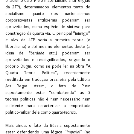
o racismo da 3TP e o materialismo antirreligião 
da 2TP), determinados elementos tanto do 
socialismo quanto dos nacionalismos 
corporativistas antiliberais poderiam ser 
aproveitados, numa espécie de síntese para 
construção da quarta via. O principal “inimigo” 
e alvo da 4TP seria a primeira teoria (o 
liberalismo) e até mesmo elementos deste (a 
ideia de 
liberdade
 etc.) poderiam ser 
aproveitados e ressignificados, segundo o 
próprio Dugin, como se pode ler na obra “A 
Quarta Teoria Política”, recentemente 
reeditada em tradução brasileira pela Editora 
Ars Regia. Assim, o fato de Putin 
supostamente estar “combatendo” as 3 
teorias políticas não é nem necessário nem 
suficiente para caracterizar a empreitada 
político-militar dele como
 quarto-teórica
.
Mais ainda: o fato da Rússia supostamente 
estar defendendo uma lógica “
imperial
” (no 