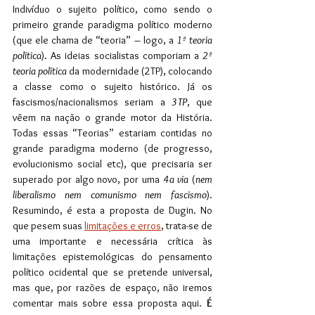
Indivíduo o sujeito político, como sendo o 
primeiro grande paradigma político moderno 
(que ele chama de “teoria” – logo, a 
1ª teoria 
política
). As ideias socialistas comporiam a
 2ª 
teoria política
 da modernidade (2TP), colocando 
a classe como o sujeito histórico. Já os 
fascismos/nacionalismos seriam a 
3TP
, que 
vêem na nação o grande motor da História. 
Todas essas “Teorias” estariam contidas no 
grande paradigma moderno (de progresso, 
evolucionismo social etc), que precisaria ser 
superado por algo novo, por uma 
4a via
 (
nem 
liberalismo nem comunismo nem fascismo
). 
Resumindo, é esta a proposta de Dugin. No 
que pesem suas 
limitações e erros
, trata-se de 
uma importante e necessária crítica às 
limitações epistemológicas do pensamento 
político ocidental que se pretende universal, 
mas que, por razões de espaço, não iremos 
comentar mais sobre essa proposta aqui. 
É 