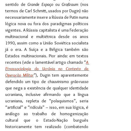
sentido de 
Grande Espaço
 ou 
Großraum 
(nos 
termos de Carl Schmitt, usados por Dugin) não 
necessariamente insere a Rússia de Putin numa 
lógica nova ou fora dos paradigmas políticos 
vigentes. A Rússia capitalista é uma Federação 
multinacional e multiétnica desde os anos 
1990, assim como a União Soviética socialista 
já o era. A Suíça e a Bélgica também são 
Estados multinacionais. Pior ainda: em textos 
recentes (vide o lamentável artigo chamado “
A 
Etnossociologia da Ucrânia no Contexto da 
Operação Militar
”), Dugin tem aparentemente 
defendido um tipo de chauvinismo 
grão-russo
que nega a existência de qualquer identidade 
ucraniana, inclusive afirmando que a língua 
ucraniana, repleta de “polaquismos”, seria 
“artificial” e “ridícula” – isso, em sua lógica, é 
análogo ao trabalho de homogenização 
cultural que o Estado-Nação burguês 
historicamente tem realizado (combatendo 