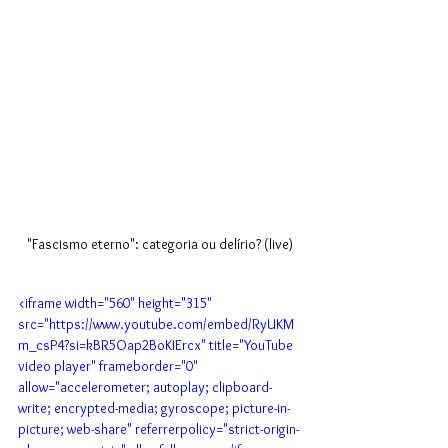
"Fascismo eterno": categoria ou delírio? (live)
<iframe width="560" height="315" 
src="https://www.youtube.com/embed/RyUKM
m_csP4?si=kBR5Oap2BoKIErcx" title="YouTube 
video player" frameborder="0" 
allow="accelerometer; autoplay; clipboard-
write; encrypted-media; gyroscope; picture-in-
picture; web-share" referrerpolicy="strict-origin-