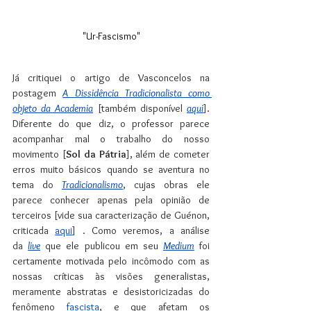
"Ur-Fascismo"
Já critiquei o artigo de Vasconcelos na 
postagem 
A Dissidência Tradicionalista como 
objeto da Academia
 [também disponível 
aqui
]. 
Diferente do que diz, o professor parece 
acompanhar mal o trabalho do nosso 
movimento [
Sol da Pátria
], além de cometer 
erros muito básicos quando se aventura no 
tema do 
Tradicionalismo
, cujas obras ele 
parece conhecer apenas pela opinião de 
terceiros [vide sua caracterização de Guénon, 
criticada 
aqui
] . Como veremos, a análise 
da 
live
 que ele publicou em seu 
Medium
 foi 
certamente motivada pelo incômodo com as 
nossas críticas às visões generalistas, 
meramente abstratas e desistoricizadas do 
fenômeno 
fascista
, e que afetam os 