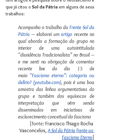
tem artigos e pesquisa sobre o neofascismo e 
que já citou o 
Sol da Pátria 
em alguns de seus 
trabalhos:
Acompanho o trabalho da
Frente Sol da 
Pátria
 — elaborei um 
artigo
 recente no 
qual abordo a formação do grupo no 
interior de uma autointitulada 
“dissidência Tradicionalista” no Brasil — 
e me senti na obrigação de comentar 
recente live do dia 15 de 
maio 
“Fascismo eterno”: categoria ou 
delírio? (
youtube.com
)
, pois é uma boa 
amostra das linhas argumentativas do 
grupo e também dos equívocos de 
interpretação que vêm sendo 
disseminados em iniciativas de 
esclarecimento conceitual do fascismo
[fonte: 
Francisco Thiago Rocha 
Vasconcelos,
A Sol da Pátria frente ao 
Fascismo Eterno
]