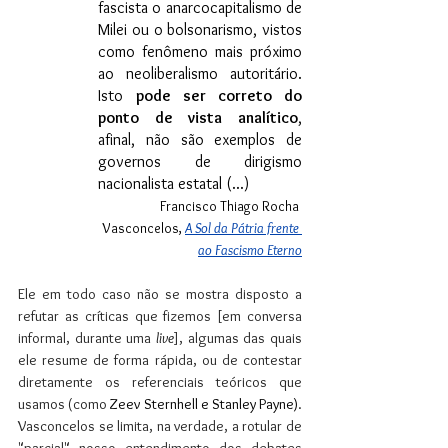
fascista o anarcocapitalismo de 
Milei ou o bolsonarismo, vistos 
como fenômeno mais próximo 
ao neoliberalismo autoritário. 
Isto 
pode ser correto do 
ponto de vista analítico
, 
afinal, não são exemplos de 
governos de dirigismo 
nacionalista estatal (...) 
Francisco Thiago Rocha 
Vasconcelos,
A Sol da Pátria frente 
ao Fascismo Eterno
Ele em todo caso não se mostra disposto a 
refutar as críticas que fizemos [em conversa 
informal, durante uma 
live
], algumas das quais 
ele resume de forma rápida, ou de contestar 
diretamente os referenciais teóricos que 
usamos (como 
Zeev Sternhell e Stanley Payne)
. 
Vasconcelos se limita, na verdade, a rotular de 
"parcial" nosso entendimento dos debates 