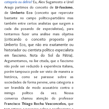
categoria ou delírio?
 Eu, Alex Sugamosto e Uriel 
Araujo partimos do conceito de 
Ur-Fascismo
, 
de 
Umberto Eco 
(conceito que repercute 
bastante no campo político-partidário mas 
também entre certos analistas que surgem a 
cada dia posando de especialistas), para 
tentarmos fazer uma análise mais objetiva 
criticando o conceito proposto por 
[
Umberto Eco, que não era exatamente ou 
historiador ou cientista político especialista 
em fascismo. Nota do Sol da Pátria
]. 
Argumentamos, na 
live
 citada, que o fascismo 
não pode ser reduzido à experiência italiana, 
porém tampouco pode ser visto de maneira a-
histórica, como se pairasse sobre as 
sociedades de forma perene, uma categoria a 
ser brandida de modo acusatório contra o 
inimigo político da vez. Nossa 
conversa
chamou atenção do professor 
Francisco Thiago Rocha Vasconcelos
, que 