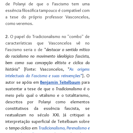
de Polanyi de que o Fascismo tem uma 
essência filosófica tampouco é compatível com 
a tese do próprio professor Vasconcelos, 
como veremos.
2.
 O papel do Tradicionalismo no ''combo'' de 
características que Vasconcelos vê no 
Fascismo seria o de "
destacar o sentido mítico 
do racialismo no movimento ideológico fascista, 
bem como sua concepção elitista e cíclica da 
história
" [Fonte: Vasconcelos, "
As origens 
intelectuais do Fascismo e suas reinvenções
"
]. O 
autor se apóia em 
Benjamin Teitelbaum
 para 
sustentar a tese de que o 
Tradicionalismo
 é o 
meio pelo qual o vitalismo e o totalitarismo, 
descritos por Polanyi como elementos 
constitutivos da essência fascista, se 
reatualizam no século XXI. Já critiquei a 
interpretação superficial de Teitelbaum sobre 
o 
tempo cíclico
 em 
Tradicionalismo, Perenalismo e 