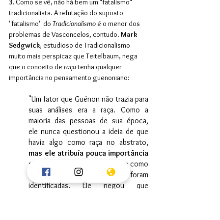
3.
 Como se vê, não há bem um "fatalismo" 
tradicionalista. A refutação do suposto 
''fatalismo'' do 
Tradicionalismo
 é o menor dos 
problemas de Vasconcelos, contudo. 
Mark 
Sedgwick
, estudioso de Tradicionalismo 
muito mais perspicaz que Teitelbaum, nega 
que o conceito de 
raça 
tenha qualquer 
importância no pensamento guenoniano: 
"Um fator que Guénon não trazia para 
suas análises era a raça. Como a 
maioria das pessoas de sua época, 
ele nunca questionou a ideia de que 
havia algo como raça no abstrato, 
mas ele atribuía pouca importância 
a isso
, e questionava a maneira como 
certas raças específicas foram 
identificadas. Ele negou que 
houvesse algo como uma "raça" 
europeia, pois os europeus eram 
muito variados, embora certamente 