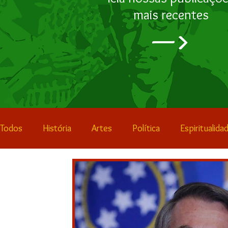
mais recentes
—>
Todos
História
Artes
Política
Espiritualida
Geopolítica
Esporte
Resenhas
Notícias