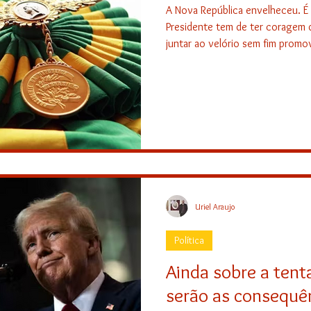
A Nova República envelheceu. É 
Presidente tem de ter coragem 
juntar ao velório sem fim promov
das Universidades, das ONGs.
Uriel Araujo
Política
Ainda sobre a tenta
serão as consequên