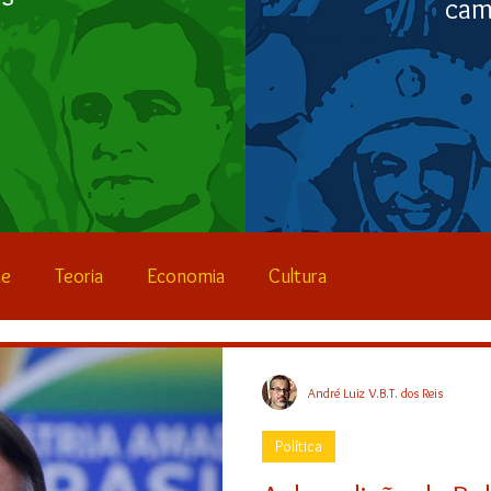
cam
de
Teoria
Economia
Cultura
Educação
Lives
André Luiz V.B.T. dos Reis
Política