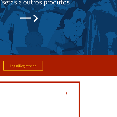
isetas e outros produtos
—>
Login/Registre-se