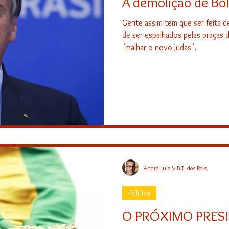
A demolição de Bo
Gente assim tem que ser feita 
de ser espalhados pelas praças do
"malhar o novo Judas".
André Luiz V.B.T. dos Reis
Política
O PRÓXIMO PRESI