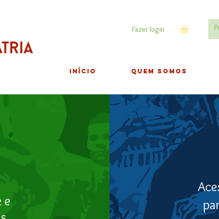
Fazer login
INÍCIO
QUEM SOMOS
Aces
 e
par
es