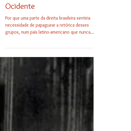
Uriel Araujo
Ainda a arte de importar
problemas (parte 3) ou: o
Islam, a pedofilia e o
Ocidente
Por que uma parte da direita brasileira sentiria
necessidade de papaguear a retórica desses
grupos, num país latino-americano que nunca
teve problemas com muçulmanos nem com
terrorismo islâmico e nem com indianos ou
paquistaneses, é um mistério.