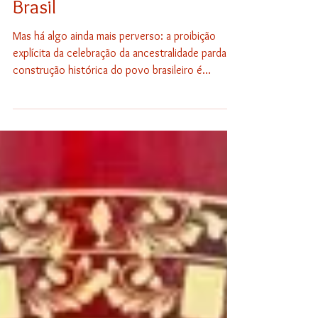
política da raça contra o
Brasil
Mas há algo ainda mais perverso: a proibição
explícita da celebração da ancestralidade parda. A
construção histórica do povo brasileiro é
criminalizada. O mestiço luso-tupi — a base real,
concreta e majoritária do Brasil — é tratado
como produto de violência, fruto do estupro
colonial, um ser cuja herança cultural deve ser
renegada, uma genealogia que precisa ser
destruída. Apagar a raiz lusitana e o caráter
mestiço — esse é o verdadeiro projeto.