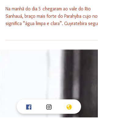
Daniel Magalhães
As duas margens do rio: uma
história da Conquista da
Paraíba
Na manhã do dia 5 chegaram ao vale do Rio
Sanhauá, braço mais forte do Parahyba cujo nome
significa “água limpa e clara”. Guyratebira seguiu
para a sua aldeia mais ao Sul, um páramo que
ainda hoje, mais de quatro séculos depois,