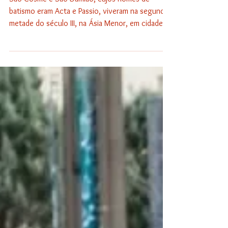
Sol da Pátria
Viva Cosme e Damião!
São Cosme e São Damião, cujos nomes de
batismo eram Acta e Passio, viveram na segunda
metade do século III, na Ásia Menor, em cidade
chamada Cilícia. Pertenciam à elite e concluíram
os estudos de medicina na Síria. Imediatamente
após, passaram a se dedicar aos cuidados dos
enfermos necessitados, que não conseguiam
acesso a serviços médicos, de quase
exclusividade de pequena parcela mais abastada
da população.