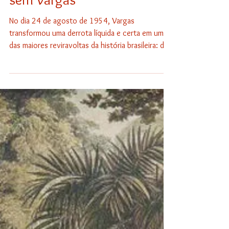
André Luiz V.B.T. dos Reis
O tiro da vitória: 71 anos
sem Vargas
No dia 24 de agosto de 1954, Vargas
transformou uma derrota líquida e certa em uma
das maiores reviravoltas da história brasileira: deu
um xeque-mate em seus adversários mais diretos,
deteve um golpe militar que instauraria uma
ditadura americanófila e liberal já prenunciada no
terror que ocorria na ''República do Galeão", e