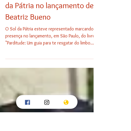
Sol da Pátria
A missão da Parditude: Sol
da Pátria no lançamento de
Beatriz Bueno
O Sol da Pátria esteve representado marcando
presença no lançamento, em São Paulo, do livro
"Parditude: Um guia para te resgatar do limbo
racial" (Editora Planeta, 2026), de Beatriz Bueno,
que encabeça a iniciativa "Parditude"