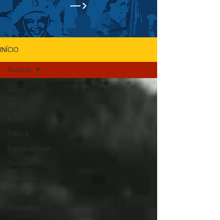
—>
INÍCIO
Notícias
Todos
História
Artes
Política
Espiritualidade
Teoria
Economia
Cultura
Geopolítica